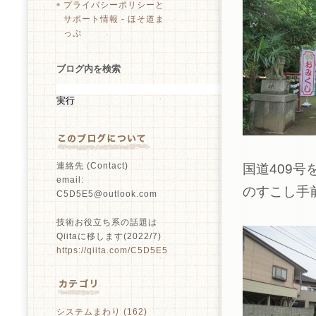
プライバシーポリシーと
サポート情報 - ほそ道ま
っぷ
ブログ内を検索
連絡先 (Contact)
国道409
email:
のすこし手
C5D5E5@outlook.com
技術お役立ち系の話題は
Qiitaに移します(2022/7)
https://qiita.com/C5D5E5
システムまわり (162)