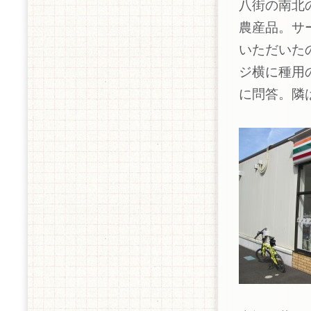
八街の南北
農産品。サ
いただいた
ジ横に種用
に問答。隣