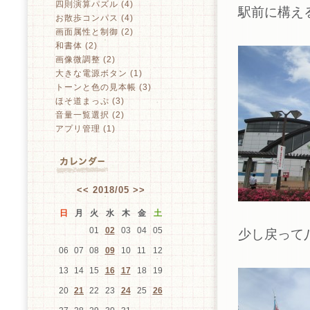
四則演算パズル (4)
駅前に構え
お散歩コンパス (4)
画面属性と制御 (2)
和書体 (2)
画像微調整 (2)
大きな電源ボタン (1)
トーンと色の見本帳 (3)
ほそ道まっぷ (3)
音量一覧選択 (2)
アプリ管理 (1)
<<
2018/05
>>
日
月
火
水
木
金
土
01
02
03
04
05
少し戻って
06
07
08
09
10
11
12
13
14
15
16
17
18
19
20
21
22
23
24
25
26