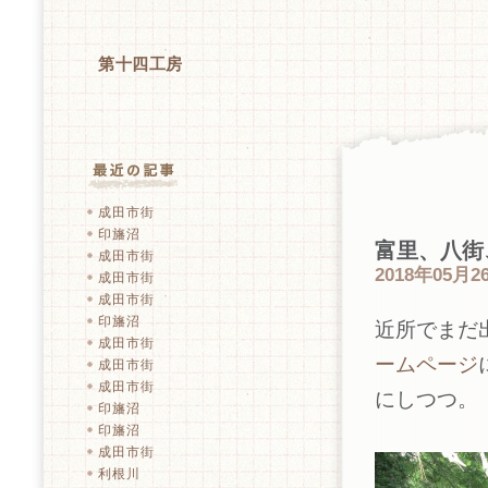
第十四工房
成田市街
印旛沼
富里、八街
成田市街
2018年05月26
成田市街
成田市街
印旛沼
近所でまだ
成田市街
ームページ
成田市街
成田市街
にしつつ。
印旛沼
印旛沼
成田市街
利根川