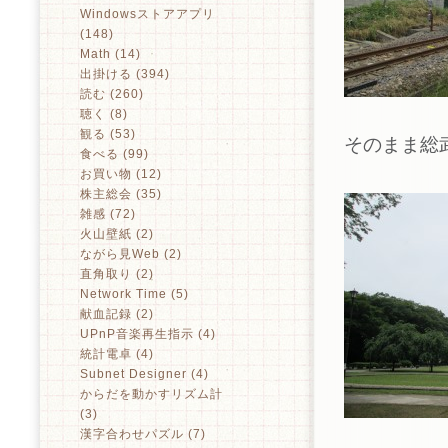
Windowsストアアプリ
(148)
Math (14)
出掛ける (394)
読む (260)
聴く (8)
観る (53)
そのまま総
食べる (99)
お買い物 (12)
株主総会 (35)
雑感 (72)
火山壁紙 (2)
ながら見Web (2)
直角取り (2)
Network Time (5)
献血記録 (2)
UPnP音楽再生指示 (4)
統計電卓 (4)
Subnet Designer (4)
からだを動かすリズム計
(3)
漢字合わせパズル (7)