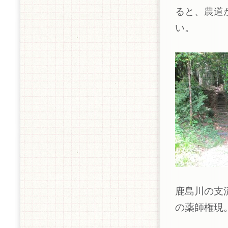
ると、農道
い。
鹿島川の支
の薬師権現