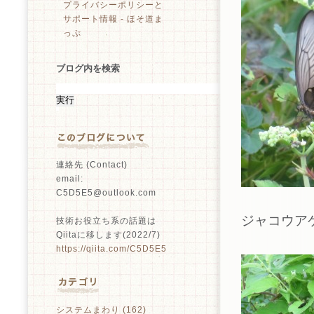
プライバシーポリシーと
サポート情報 - ほそ道ま
っぷ
ブログ内を検索
連絡先 (Contact)
email:
C5D5E5@outlook.com
ジャコウアゲ
技術お役立ち系の話題は
Qiitaに移します(2022/7)
https://qiita.com/C5D5E5
システムまわり (162)