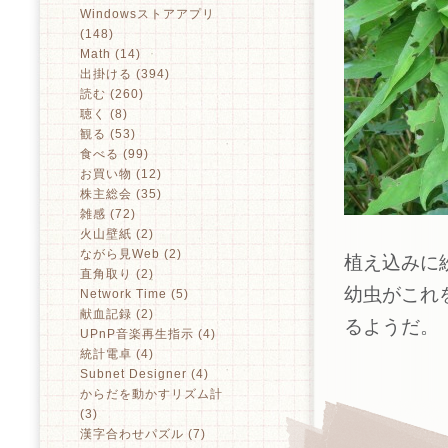
Windowsストアアプリ
(148)
Math (14)
出掛ける (394)
読む (260)
聴く (8)
観る (53)
食べる (99)
お買い物 (12)
株主総会 (35)
雑感 (72)
火山壁紙 (2)
ながら見Web (2)
植え込みに
直角取り (2)
幼虫がこれ
Network Time (5)
献血記録 (2)
るようだ。
UPnP音楽再生指示 (4)
統計電卓 (4)
Subnet Designer (4)
からだを動かすリズム計
(3)
漢字合わせパズル (7)