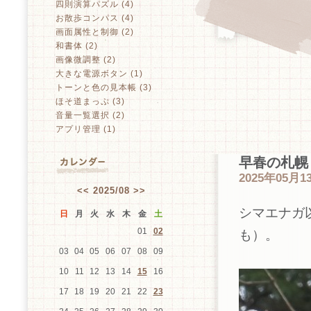
四則演算パズル (4)
お散歩コンパス (4)
画面属性と制御 (2)
和書体 (2)
画像微調整 (2)
大きな電源ボタン (1)
トーンと色の見本帳 (3)
ほそ道まっぷ (3)
音量一覧選択 (2)
アプリ管理 (1)
早春の札幌
2025年05月13
<<
2025/08
>>
シマエナガ
日
月
火
水
木
金
土
01
02
も）。
03
04
05
06
07
08
09
10
11
12
13
14
15
16
17
18
19
20
21
22
23