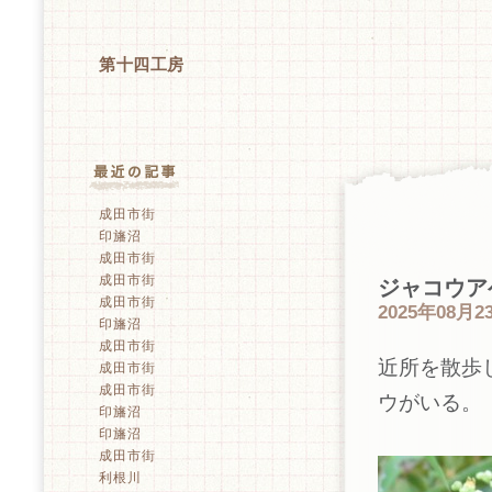
第十四工房
成田市街
印旛沼
成田市街
成田市街
ジャコウア
成田市街
2025年08月23
印旛沼
成田市街
近所を散歩
成田市街
成田市街
ウがいる。
印旛沼
印旛沼
成田市街
利根川