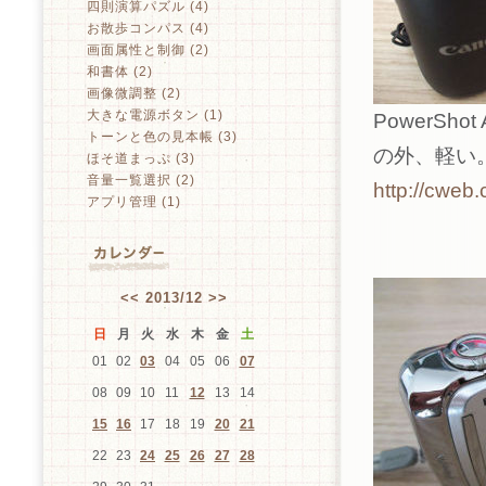
四則演算パズル (4)
お散歩コンパス (4)
画面属性と制御 (2)
和書体 (2)
画像微調整 (2)
大きな電源ボタン (1)
PowerSh
トーンと色の見本帳 (3)
の外、軽い
ほそ道まっぷ (3)
音量一覧選択 (2)
http://cweb
アプリ管理 (1)
<<
2013/12
>>
日
月
火
水
木
金
土
01
02
03
04
05
06
07
08
09
10
11
12
13
14
15
16
17
18
19
20
21
22
23
24
25
26
27
28