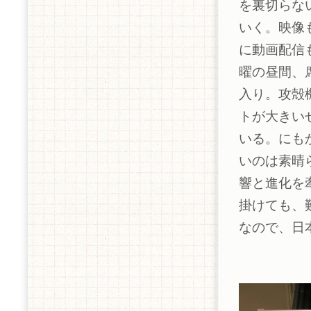
を裏切らな
いく。映像
に動画配信
曜の昼間、
入り。攻殻
トが大きい
いる。にも
いのは素晴
響と進化を
掛けても、
なので、日