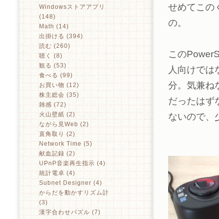
せめてこの
Windowsストアアプリ
(148)
の。
Math (14)
出掛ける (394)
読む (260)
このPower
聴く (8)
観る (53)
人向けでは
食べる (99)
分。気兼ねな
お買い物 (12)
株主総会 (35)
だったはず
雑感 (72)
火山壁紙 (2)
ないので、
ながら見Web (2)
直角取り (2)
Network Time (5)
献血記録 (2)
UPnP音楽再生指示 (4)
統計電卓 (4)
Subnet Designer (4)
からだを動かすリズム計
(3)
漢字合わせパズル (7)