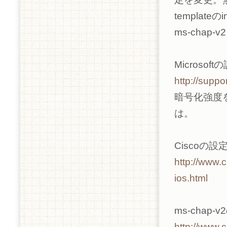
templateの
ms-chap
Microsof
http://suppo
暗号化強度
は。
Ciscoの設
http://www.
ios.html
ms-chap-
http://www.