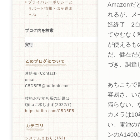
プライバシーポリシーと
Amazo
サポート情報 - ほそ道ま
れるが、メ
っぷ
造終了。2
ブログ内を検索
てやむなく
が使えるもの
だ、健在だ
づき、調達
連絡先 (Contact)
email:
あちこちで
C5D5E5@outlook.com
容易さ、い
技術お役立ち系の話題は
陥らない、
Qiitaに移します(2022/7)
https://qiita.com/C5D5E5
カメラは1
い。電池の
ンのA140
システムまわり (162)