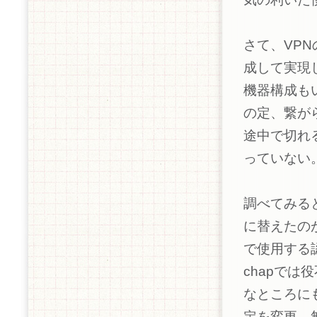
さて、VPN
成して実現
機器構成も
の定、繋が
途中で切れ
っていない
調べてみると
に替えたのが
で使用する認
chapでは
なところにも
定を変更。無事