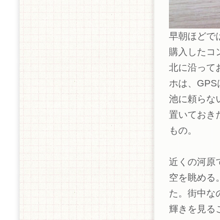
早朝ほどで
購入したコ
北に沿って
ホは、GP
池に頼らな
置いておきた
もの。
近くの河原
空を眺める
た。街中な
輝きを見る