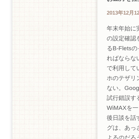
―
2013年12月12
年末年始に
の設定確認
るB-Fle
ればならな
で利用して
ホのテザリ
ない。Goo
試行錯誤す
WiMAXを
後日談を話
グは、あっ
よるのだろ