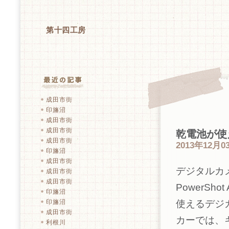
第十四工房
成田市街
印旛沼
成田市街
成田市街
乾電池が使える
成田市街
2013年12月03
印旛沼
成田市街
デジタルカ
成田市街
成田市街
PowerS
印旛沼
印旛沼
使えるデジ
成田市街
カーでは、
利根川